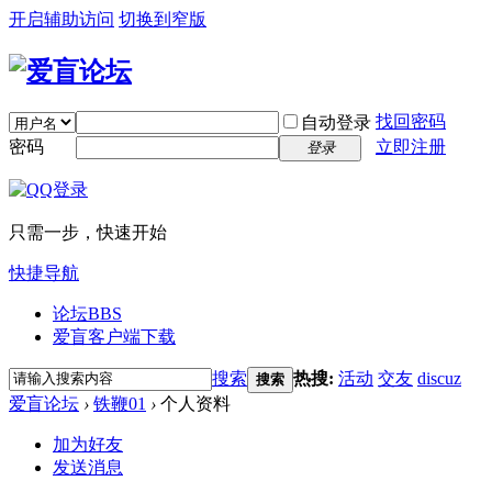
开启辅助访问
切换到窄版
找回密码
自动登录
密码
立即注册
登录
只需一步，快速开始
快捷导航
论坛
BBS
爱盲客户端下载
搜索
热搜:
活动
交友
discuz
搜索
爱盲论坛
›
铁鞭01
›
个人资料
加为好友
发送消息