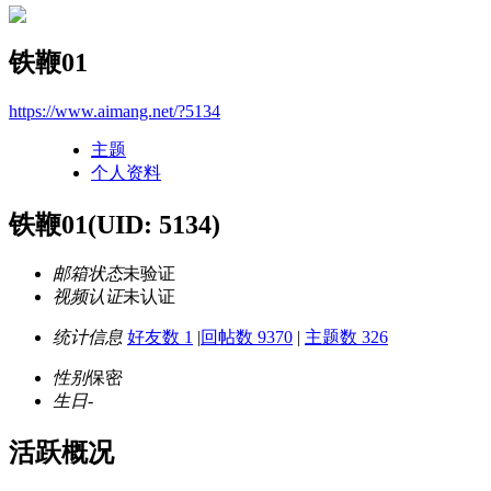
铁鞭01
https://www.aimang.net/?5134
主题
个人资料
铁鞭01
(UID: 5134)
邮箱状态
未验证
视频认证
未认证
统计信息
好友数 1
|
回帖数 9370
|
主题数 326
性别
保密
生日
-
活跃概况